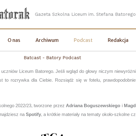
Gazeta Szkolna Liceum im. Stefana Batoreg
O nas
Archiwum
Podcast
Redakcja
Batcast - Batory Podcast
 uczniów Liceum Batorego. Jeśli wgląd do głowy niczym niewyróżnia
t to rozrywka dla Ciebie. Rozsiądż się w fotelu, prawdopodobnie
zkolnego 2022/23, tworzone przez 
Adriana Boguszewskiego
 i 
Magd
najdziesz na 
Spotify
, a krótkie materiały na tematy około-szkolne 