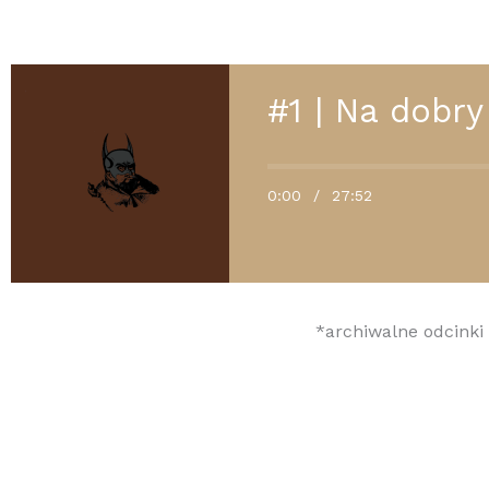
#1 | Na dobry
0:00
/
27:52
*archiwalne odcinki 