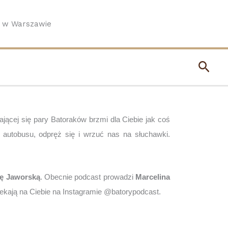
o w Warszawie
Szuk
jącej się pary Batoraków brzmi dla Ciebie jak coś 
 autobusu, odpręż się i wrzuć nas na słuchawki. 
ę Jaworską
. Obecnie podcast prowadzi 
Marcelina 
czekają na Ciebie na Instagramie @batorypodcast.