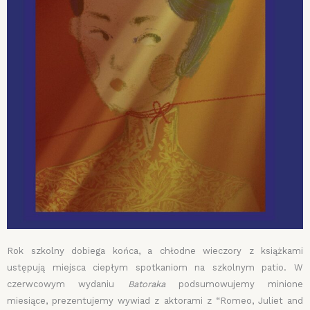
Rok szkolny dobiega końca, a chłodne wieczory z książkami
ustępują miejsca ciepłym spotkaniom na szkolnym patio. W
czerwcowym wydaniu
Batoraka
podsumowujemy minione
miesiące, prezentujemy wywiad z aktorami z “Romeo, Juliet and