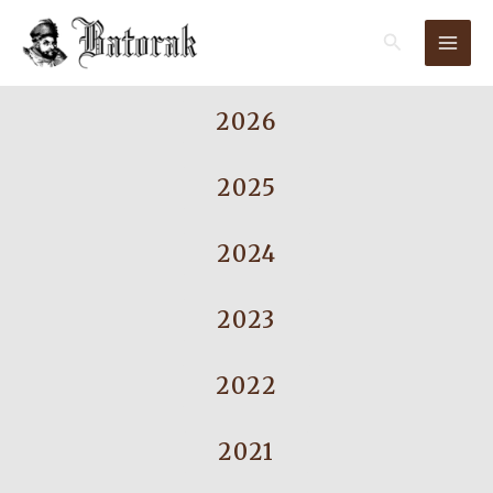
Przejdź
Szukaj
do
treści
2026
2025
2024
2023
2022
2021