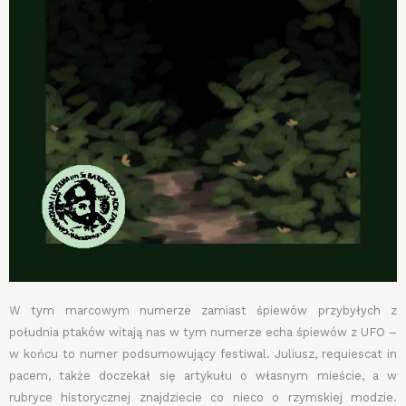
W tym marcowym numerze zamiast śpiewów przybyłych z
południa ptaków witają nas w tym numerze echa śpiewów z UFO –
w końcu to numer podsumowujący festiwal. Juliusz, requiescat in
pacem, także doczekał się artykułu o własnym mieście, a w
rubryce historycznej znajdziecie co nieco o rzymskiej modzie.