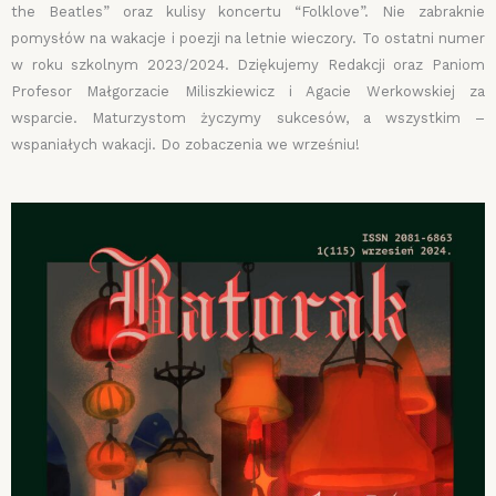
the Beatles” oraz kulisy koncertu “Folklove”. Nie zabraknie
pomysłów na wakacje i poezji na letnie wieczory. To ostatni numer
w roku szkolnym 2023/2024. Dziękujemy Redakcji oraz Paniom
Profesor Małgorzacie Miliszkiewicz i Agacie Werkowskiej za
wsparcie. Maturzystom życzymy sukcesów, a wszystkim –
wspaniałych wakacji. Do zobaczenia we wrześniu!