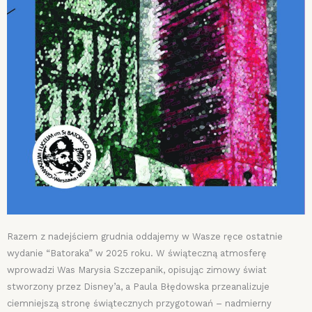
Razem z nadejściem grudnia oddajemy w Wasze ręce ostatnie
wydanie “Batoraka” w 2025 roku. W świąteczną atmosferę
wprowadzi Was Marysia Szczepanik, opisując zimowy świat
stworzony przez Disney’a, a Paula Błędowska przeanalizuje
ciemniejszą stronę świątecznych przygotowań – nadmierny