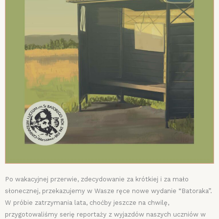
Po wakacyjnej przerwie, zdecydowanie za krótkiej i za mało
słonecznej, przekazujemy w Wasze ręce nowe wydanie “Batoraka”.
W próbie zatrzymania lata, choćby jeszcze na chwilę,
przygotowaliśmy serię reportaży z wyjazdów naszych uczniów w