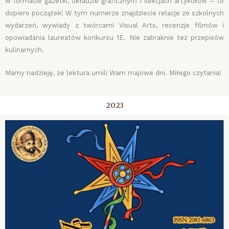
w formacie gazetki, układzie graficznym i sekcjach artykułów – to
dopiero początek! W tym numerze znajdziecie relacje ze szkolnych
wydarzeń, wywiady z twórcami Visual Arts, recenzje filmów i
opowiadania laureatów konkursu 1E. Nie zabraknie też przepisów
kulinarnych.
Mamy nadzieję, że lektura umili Wam majowe dni. Miłego czytania!
2023