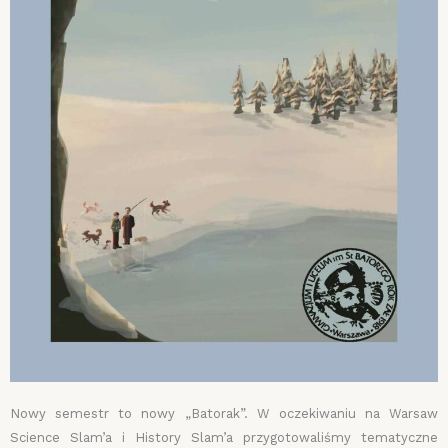
Nowy semestr to nowy „Batorak”. W oczekiwaniu na Warsaw
Science Slam’a i History Slam’a przygotowaliśmy tematyczne