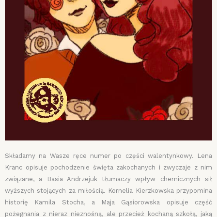
Składamy na Wasze ręce numer po części walentynkowy. Lena
Kranc opisuje pochodzenie święta zakochanych i zwyczaje z nim
związane, a Basia Andrzejuk tłumaczy wpływ chemicznych sił
wyższych stojących za miłością. Kornelia Kierzkowska przypomina
historię Kamila Stocha, a Maja Gąsiorowska opisuje część
pożegnania z nieraz nieznośną, ale przecież kochaną szkołą, jaką