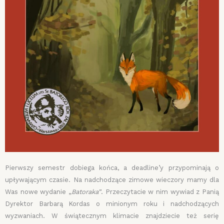
Pierwszy semestr dobiega końca, a deadline’y przypominają o
upływającym czasie. Na nadchodzące zimowe wieczory mamy dla
Was nowe wydanie „
Batoraka”
. Przeczytacie w nim wywiad z Panią
Dyrektor Barbarą Kordas o minionym roku i nadchodzących
wyzwaniach. W świątecznym klimacie znajdziecie też serię