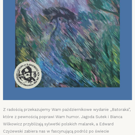
Z radością przekazujemy Wam październikowe wydanie „Batoraka”,
które z pewnością poprawi Wam humor. Jagoda Sułek i Bianca
Wilkowicz przybliżają sylwetki polskich malarek, a Edward
Czyżewski zabiera nas w fascynującą podróż po świecie