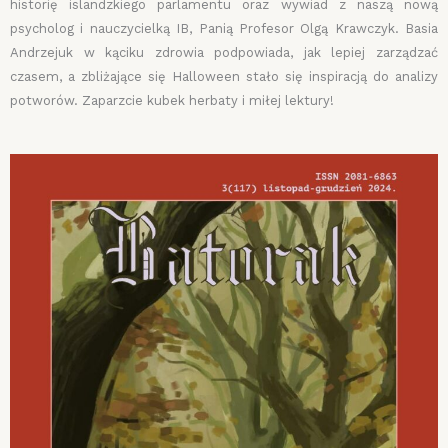
historię islandzkiego parlamentu oraz wywiad z naszą nową
psycholog i nauczycielką IB, Panią Profesor Olgą Krawczyk. Basia
Andrzejuk w kąciku zdrowia podpowiada, jak lepiej zarządzać
czasem, a zbliżające się Halloween stało się inspiracją do analizy
potworów. Zaparzcie kubek herbaty i miłej lektury!