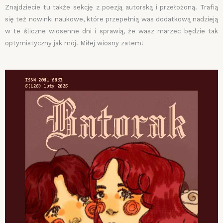
Znajdziecie tu także sekcję z poezją autorską i przełożoną. Trafią
się też nowinki naukowe, które przepełnią was dodatkową nadzieją
w te śliczne wiosenne dni i sprawią, że wasz marzec będzie tak
optymistyczny jak mój. Miłej wiosny zatem!